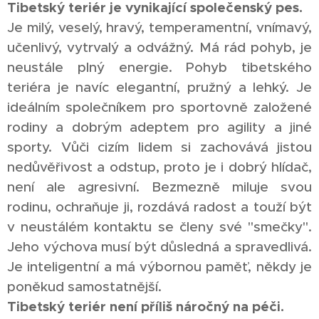
Tibetský teriér je vynikající společenský pes.
Je milý, veselý, hravý, temperamentní, vnímavý,
učenlivý, vytrvalý a odvážný. Má rád pohyb, je
neustále plný energie. Pohyb tibetského
teriéra je navíc elegantní, pružný a lehký. Je
ideálním společníkem pro sportovně založené
rodiny a dobrým adeptem pro agility a jiné
sporty. Vůči cizím lidem si zachovává jistou
nedůvěřivost a odstup, proto je i dobrý hlídač,
není ale agresivní. Bezmezně miluje svou
rodinu, ochraňuje ji, rozdává radost a touží být
v neustálém kontaktu se členy své "smečky".
Jeho výchova musí být důsledná a spravedlivá.
Je inteligentní a má výbornou paměť, někdy je
poněkud samostatnější.
Tibetský teriér není příliš náročný na péči.