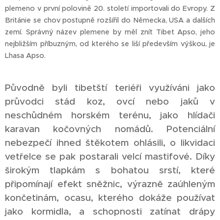
plemeno v první polovině 20. století importovali do Evropy. Z
Británie se chov postupně rozšířil do Německa, USA a dalších
zemí. Správný název plemene by měl znít Tibet Apso, jeho
nejbližším příbuzným, od kterého se liší především výškou, je
Lhasa Apso.
Původně byli tibetští teriéři využíváni jako
průvodci stád koz, ovcí nebo jaků v
neschůdném horském terénu, jako hlídači
karavan kočovných nomádů. Potenciální
nebezpečí ihned štěkotem ohlásili, o likvidaci
vetřelce se pak postarali velcí mastifové. Díky
širokým tlapkám s bohatou srstí, které
připomínají efekt sněžnic, výrazně zaúhleným
končetinám, ocasu, kterého dokáže používat
jako kormidla, a schopnosti zatínat drápy