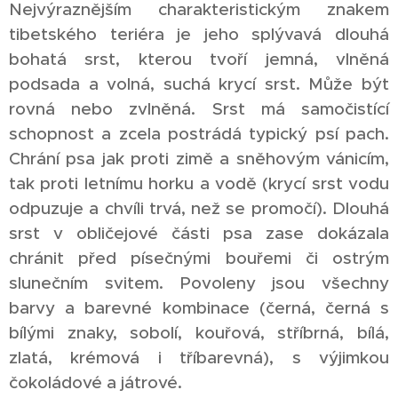
Nejvýraznějším charakteristickým znakem
tibetského teriéra je jeho splývavá dlouhá
bohatá srst, kterou tvoří jemná, vlněná
podsada a volná, suchá krycí srst. Může být
rovná nebo zvlněná. Srst má samočistící
schopnost a zcela postrádá typický psí pach.
Chrání psa jak proti zimě a sněhovým vánicím,
tak proti letnímu horku a vodě (krycí srst vodu
odpuzuje a chvíli trvá, než se promočí). Dlouhá
srst v obličejové části psa zase dokázala
chránit před písečnými bouřemi či ostrým
slunečním svitem. Povoleny jsou všechny
barvy a barevné kombinace (černá, černá s
bílými znaky, sobolí, kouřová, stříbrná, bílá,
zlatá, krémová i tříbarevná), s výjimkou
čokoládové a játrové.