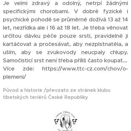
Je velmi zdravý a odolný, netrpí žádnými
specifickými chorobami. V dobré fyzické i
psychické pohodě se průměrně dožívá 13 až 14
let, nezřídka ale i 16 až 18 let. Je třeba věnovat
určitou dávku péče pouze srsti, pravidelně ji
kartáčovat a pročesávat, aby nezplstnatěla, a
uším, aby se zvukovody neucpaly chlupy.
Samočisticí srst není třeba příliš často koupat...
Více zde: https://www.ttc-cz.com/chov/o-
plemeni/
Původ a historie /převzato ze stránek klubu
tibetských teriérů České Republiky