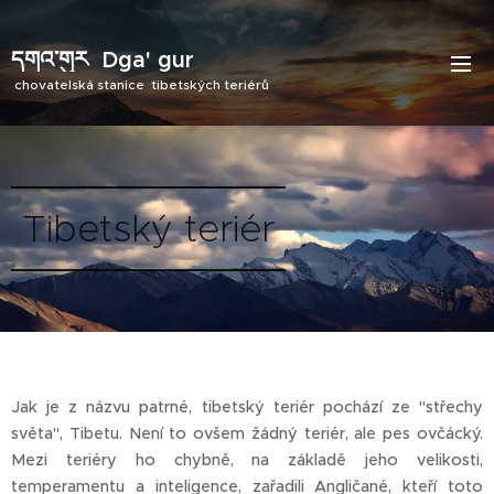
དགའ་གུར
Dga' gur
chovatelská stanice tibetských teriérů
Tibetský teriér
Jak je z názvu patrné, tibetský teriér pochází ze "střechy
světa", Tibetu. Není to ovšem žádný teriér, ale pes ovčácký.
Mezi teriéry ho chybně, na základě jeho velikosti,
temperamentu a inteligence, zařadili Angličané, kteří toto