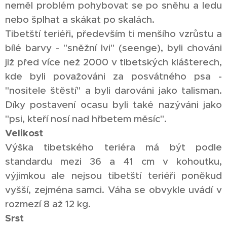
neměl problém pohybovat se po sněhu a ledu
nebo šplhat a skákat po skalách.
Tibetští teriéři, především ti menšího vzrůstu a
bílé barvy - "sněžní lvi" (seenge), byli chováni
již před více než 2000 v tibetských klášterech,
kde byli považováni za posvátného psa -
"nositele štěstí" a byli darováni jako talisman.
Díky postavení ocasu byli také nazýváni jako
"psi, kteří nosí nad hřbetem měsíc".
Velikost
Výška tibetského teriéra má být podle
standardu mezi 36 a 41 cm v kohoutku,
výjimkou ale nejsou tibetští teriéři poněkud
vyšší, zejména samci. Váha se obvykle uvádí v
rozmezí 8 až 12 kg.
Srst