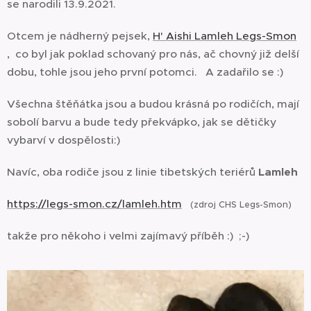
se narodili 13.9.2021.
Otcem je nádherný pejsek,
H' Aishi Lamleh Legs-Smon
, co byl jak poklad schovaný pro nás, ač chovný již delší
dobu, tohle jsou jeho první potomci. A zadařilo se :)
Všechna štěňátka jsou a budou krásná po rodičích, mají
sobolí barvu a bude tedy překvápko, jak se dětičky
vybarví v dospělosti:)
Navíc, oba rodiče jsou z linie tibetských teriérů
Lamleh
https://legs-smon.cz/lamleh.htm
(zdroj CHS Legs-Smon)
takže pro někoho i velmi zajímavý příběh :) ;-)