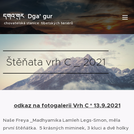
དགའ་གུར
Dga' gur
chovatelská stanice tibetských teriérů
Štěňata vrh C _ 2021
odkaz na fotogalerii Vrh C * 13.9.2021
Naše Freya _Madhyamika Lamleh Legs-Smon, měla
první štěňátka. 5 krásných miminek, 3 kluci a dvě holky