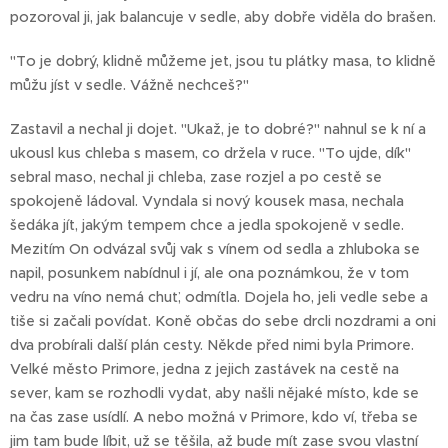
pozoroval ji, jak balancuje v sedle, aby dobře viděla do brašen.
"To je dobrý, klidně můžeme jet, jsou tu plátky masa, to klidně
můžu jíst v sedle. Vážně nechceš?"
Zastavil a nechal ji dojet. "Ukaž, je to dobré?" nahnul se k ní a
ukousl kus chleba s masem, co držela v ruce. "To ujde, dík"
sebral maso, nechal ji chleba, zase rozjel a po cestě se
spokojeně ládoval. Vyndala si nový kousek masa, nechala
šedáka jít, jakým tempem chce a jedla spokojeně v sedle.
Mezitím On odvázal svůj vak s vínem od sedla a zhluboka se
napil, posunkem nabídnul i jí, ale ona poznámkou, že v tom
vedru na víno nemá chuť, odmítla. Dojela ho, jeli vedle sebe a
tiše si začali povídat. Koně občas do sebe drcli nozdrami a oni
dva probírali další plán cesty. Někde před nimi byla Primore.
Velké město Primore, jedna z jejich zastávek na cestě na
sever, kam se rozhodli vydat, aby našli nějaké místo, kde se
na čas zase usídlí. A nebo možná v Primore, kdo ví, třeba se
jim tam bude líbit, už se těšila, až bude mít zase svou vlastní