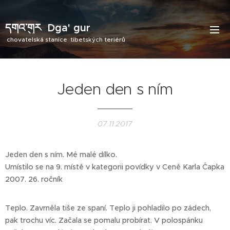
དགའ་གུར
Dga' gur
chovatelská stanice tibetských teriérů
Jeden den s ním
07.11.2017
Jeden den s ním. Mé malé dílko.
Umístilo se na 9. místě v kategorii povídky v Ceně Karla Čapka
2007. 26. ročník
Teplo. Zavrněla tiše ze spaní. Teplo ji pohladilo po zádech,
pak trochu víc. Začala se pomalu probírat. V polospánku