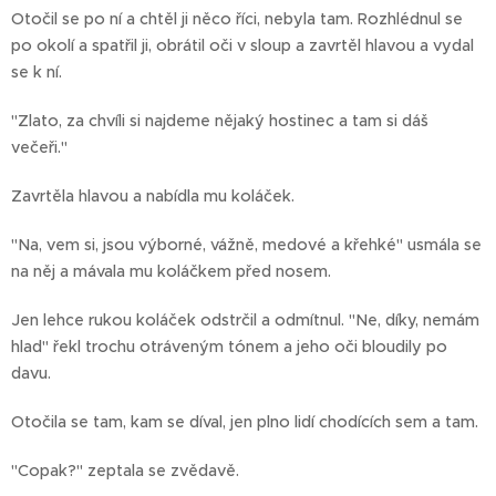
Otočil se po ní a chtěl ji něco říci, nebyla tam. Rozhlédnul se
po okolí a spatřil ji, obrátil oči v sloup a zavrtěl hlavou a vydal
se k ní.
"Zlato, za chvíli si najdeme nějaký hostinec a tam si dáš
večeři."
Zavrtěla hlavou a nabídla mu koláček.
"Na, vem si, jsou výborné, vážně, medové a křehké" usmála se
na něj a mávala mu koláčkem před nosem.
Jen lehce rukou koláček odstrčil a odmítnul. "Ne, díky, nemám
hlad" řekl trochu otráveným tónem a jeho oči bloudily po
davu.
Otočila se tam, kam se díval, jen plno lidí chodících sem a tam.
"Copak?" zeptala se zvědavě.