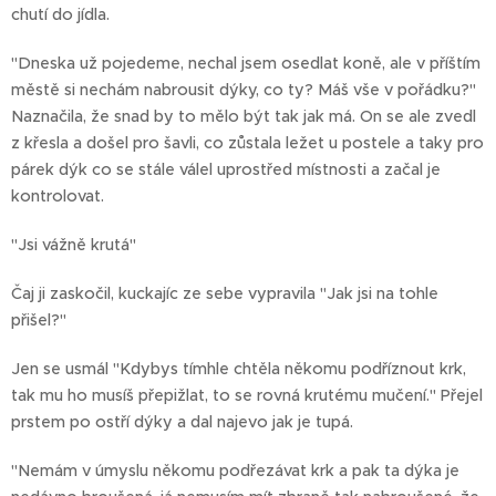
chutí do jídla.
"Dneska už pojedeme, nechal jsem osedlat koně, ale v příštím
městě si nechám nabrousit dýky, co ty? Máš vše v pořádku?"
Naznačila, že snad by to mělo být tak jak má. On se ale zvedl
z křesla a došel pro šavli, co zůstala ležet u postele a taky pro
párek dýk co se stále válel uprostřed místnosti a začal je
kontrolovat.
"Jsi vážně krutá"
Čaj ji zaskočil, kuckajíc ze sebe vypravila "Jak jsi na tohle
přišel?"
Jen se usmál "Kdybys tímhle chtěla někomu podříznout krk,
tak mu ho musíš přepižlat, to se rovná krutému mučení." Přejel
prstem po ostří dýky a dal najevo jak je tupá.
"Nemám v úmyslu někomu podřezávat krk a pak ta dýka je