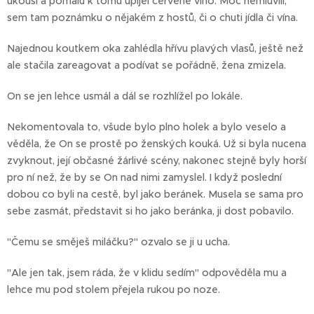
ukousl a pomalu k tomu upíjel červené víno. Moc nemluvili,
sem tam poznámku o nějakém z hostů, či o chuti jídla či vína.
Najednou koutkem oka zahlédla hřívu plavých vlasů, ještě než
ale stačila zareagovat a podívat se pořádně, žena zmizela.
On se jen lehce usmál a dál se rozhlížel po lokále.
Nekomentovala to, všude bylo plno holek a bylo veselo a
věděla, že On se prostě po ženských kouká. Už si byla nucena
zvyknout, její občasné žárlivé scény, nakonec stejně byly horší
pro ní než, že by se On nad nimi zamyslel. I když poslední
dobou co byli na cestě, byl jako beránek. Musela se sama pro
sebe zasmát, představit si ho jako beránka, ji dost pobavilo.
"Čemu se směješ miláčku?" ozvalo se ji u ucha.
"Ale jen tak, jsem ráda, že v klidu sedím" odpověděla mu a
lehce mu pod stolem přejela rukou po noze.