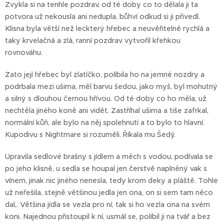
Zvykla si na tenhle pozdrav, od té doby co to dělala ji ta
potvora už nekousla ani nedupla, bůhví odkud si ji přivedl.
Klisna byla větší než leckterý hřebec a neuvěřitelně rychlá a
taky krvelačná a zlá, ranní pozdrav vytvořil křehkou
rovnováhu.
Zato její hřebec byl zlatíčko, políbila ho na jemné nozdry a
podrbala mezi ušima, měl barvu šedou, jako myš, byl mohutný
a silný s dlouhou černou hřívou. Od té doby co ho měla, už
nechtěla jiného koně ani vidět. Zastříhal ušima a tiše zafrkal,
normální kůň, ale bylo na něj spolehnutí a to bylo to hlavní.
Kupodivu s Nightmare si rozuměli. Říkala mu Šedý.
Upravila sedlové brašny s jídlem a měch s vodou, podívala se
po jeho klisně, u sedla se houpal jen čerstvě naplněný vak s
vínem, jinak nic jiného nenesla, tedy krom deky a pláště. Tohle
už neřešila, stejně většinou jedla jen ona, on si sem tam něco
dal,. Většina jídla se vezla pro ní, tak si ho vezla ona na svém
koni. Najednou přistoupil k ní, usmál se, políbil ji na tvář a bez