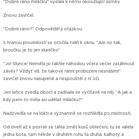
"Dobré ráno miláčku" vyslala k němu okouzlující úsměv.
Znovu zavrčel.
"Dobré ráno?" Odpověděl ji otázkou.
S hranou provinilostí se otočila tváří k oknu. "Ale no tak,
broučku, je to jen sluníčko"
"Jo! Slunce! Neměla jsi takhle náhodou včera večer zatáhnout
závěs? Vždyť víš, že takové ranní probuzení nesnáším!"
zavrčel znovu nasupeně a nespouštěl z ní oči.
Jen lehce zvedla obočí a zadívala se vyčítavě na něj. "A jak a
kdy jsem to měla asi udělat miláčku?"
Nadzvedla se na lokti a významně se rozhlédla po místnosti.
Od dveří až k posteli se táhla změť kusů oblečení, tu se válela
jedna bota, tam někde v druhém rohu ta druhá, kalhoty a