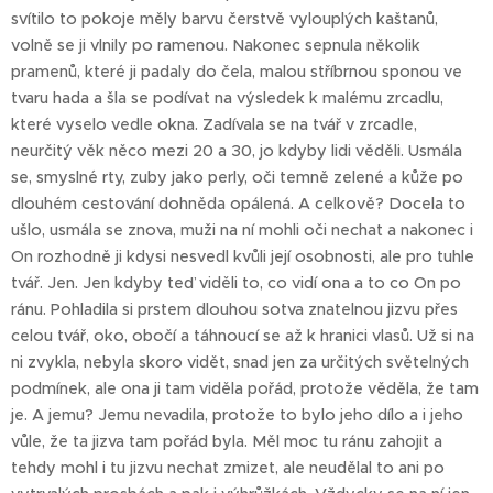
svítilo to pokoje měly barvu čerstvě vylouplých kaštanů,
volně se ji vlnily po ramenou. Nakonec sepnula několik
pramenů, které ji padaly do čela, malou stříbrnou sponou ve
tvaru hada a šla se podívat na výsledek k malému zrcadlu,
které vyselo vedle okna. Zadívala se na tvář v zrcadle,
neurčitý věk něco mezi 20 a 30, jo kdyby lidi věděli. Usmála
se, smyslné rty, zuby jako perly, oči temně zelené a kůže po
dlouhém cestování dohněda opálená. A celkově? Docela to
ušlo, usmála se znova, muži na ní mohli oči nechat a nakonec i
On rozhodně ji kdysi nesvedl kvůli její osobnosti, ale pro tuhle
tvář. Jen. Jen kdyby teď viděli to, co vidí ona a to co On po
ránu. Pohladila si prstem dlouhou sotva znatelnou jizvu přes
celou tvář, oko, obočí a táhnoucí se až k hranici vlasů. Už si na
ni zvykla, nebyla skoro vidět, snad jen za určitých světelných
podmínek, ale ona ji tam viděla pořád, protože věděla, že tam
je. A jemu? Jemu nevadila, protože to bylo jeho dílo a i jeho
vůle, že ta jizva tam pořád byla. Měl moc tu ránu zahojit a
tehdy mohl i tu jizvu nechat zmizet, ale neudělal to ani po