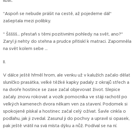
líbat.
"Aspoň se nebude prášit na cestě, až pojedeme dál"
zašeptala mezi polibky.
" Ššššš... přestaň s těmi pozitivními pohledy na svět, ano?"
Zaryl ji nehty do stehna a prudce přitiskl k matraci. Zapomněla
na svět kolem sebe ...
II.
V dálce ještě hřměl hrom, ale venku už v kalužích začalo dělat
sluníčko prasátka, velké těžké kapky padaly z okrajů střech a
na dvoře hostince se zase začal objevovat život. Slepice
začaly znovu rokovat a vozík pomocníka ve stáji rachotil po
velkých kamenech dvora někam ven za stavení. Podomek si
spokojeně pískal a hostinec začal celý ožívat. Šavle cinkla o
podlahu, jak ji zvedal. Zasunul ji do pochvy a upravil si opasek,
pak ještě vrátil na svá místa dýku a nůž. Podíval se na ní.