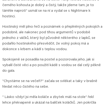
černého kohouta je dobrý a čistý, takže jdeme tam, je to
támhle naproti" usmál se na ní a vydal se s Nightmare k
hostinci.
Hostinský měl plno řečí a poznámek o přeplněných pokojích a
podobně, ale nakonec pod tíhou argumentů v podobě
jednoho z váčků, který byl původně některého z lapků, se
podařilo hostinského přesvědčit, že volný pokoj má a
dokonce s krbem a kádí s teplou vodou.
Spokojeně se posadila na postel a pozorovala jeho, jak si
vybalil čisté věci a po použití kádě s vodou se dal celý pěkně
do gala.
"Chystáme se na večeři?" začala se svlékat a taky v brašně
hledat něco čistého na sebe.
" Lásko vždyť jsi měla koláče a zbytek máš na stole" řekl
lehce překvapeně a ukázal na balíček koláčků. Jen pokrčila