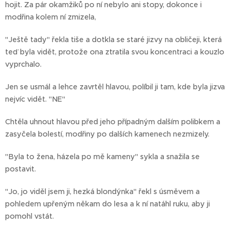
hojit. Za pár okamžiků po ní nebylo ani stopy, dokonce i
modřina kolem ní zmizela,
"Ještě tady" řekla tiše a dotkla se staré jizvy na obličeji, která
teď byla vidět, protože ona ztratila svou koncentraci a kouzlo
vyprchalo.
Jen se usmál a lehce zavrtěl hlavou, políbil ji tam, kde byla jizva
nejvíc vidět. "NE"
Chtěla uhnout hlavou před jeho případným dalším polibkem a
zasyčela bolestí, modřiny po dalších kamenech nezmizely.
"Byla to žena, házela po mě kameny" sykla a snažila se
postavit.
"Jo, jo viděl jsem ji, hezká blondýnka" řekl s úsměvem a
pohledem upřeným někam do lesa a k ní natáhl ruku, aby ji
pomohl vstát.