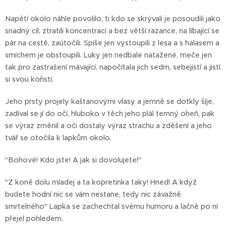
Napětí okolo náhle povolilo, ti kdo se skrývali je posoudili jako
snadný cíl, ztratili koncentraci a bez větší razance, na líbající se
pár na cestě, zaútočili. Spíše jen vystoupili z lesa a s halasem a
smíchem je obstoupili. Luky jen nedbale natažené, meče jen
tak pro zastrašení mávající, napočítala jich sedm, sebejistí a jistí
si svou kořistí.
Jeho prsty projely kaštanovými vlasy a jemně se dotkly šíje,
zadíval se jí do očí, hluboko v těch jeho plál temný oheň, pak
se výraz změnil a oči dostaly výraz strachu a zděšení a jeho
tvář se otočila k lapkům okolo.
"Bohové! Kdo jste! A jak si dovolujete!"
"Z koně dolu mladej a ta kopretinka taky! Hned! A když
budete hodní nic se vám nestane, tedy nic závažně
smrtelného" Lapka se zachechtal svému humoru a lačně po ní
přejel pohledem.