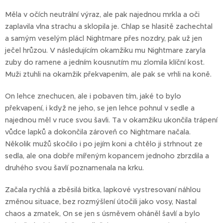
Měla v očích neutrální výraz, ale pak najednou mrkla a oči
zaplavila vlna strachu a sklopila je. Chlap se hlasitě zachechtal
a samým veselým plácl Nightmare přes nozdry, pak už jen
ječel hrůzou. V následujícím okamžiku mu Nightmare zaryla
zuby do ramene a jedním kousnutím mu zlomila klíční kost.
Muži ztuhli na okamžik překvapením, ale pak se vrhli na koně.
On lehce znechucen, ale i pobaven tím, jaké to bylo
překvapení, i když ne jeho, se jen lehce pohnul v sedle a
najednou měl v ruce svou šavli. Ta v okamžiku ukončila trápení
vůdce lapků a dokončila zároveň co Nightmare načala.
Několik mužů skočilo i po jejím koni a chtělo ji strhnout ze
sedla, ale ona dobře mířeným kopancem jednoho zbrzdila a
druhého svou šavlí poznamenala na krku.
Začala rychlá a zběsilá bitka, lapkové vystresovaní náhlou
změnou situace, bez rozmýšlení útočili jako vosy, Nastal
chaos a zmatek, On se jen s úsměvem oháněl šavlí a bylo