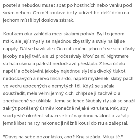
postel a nebudou muset spát po hostincích nebo venku pod
širým nebem. On měl toulavé boty, udržet ho delší dobu na
jednom místě byl doslova zázrak.
Koutkem oka zahlédla mezi skalami pohyb. Byl to jenom
mžik, ale její smysly se najednou zbystřily a svaly na šíji se
napjaly. Dál se bavili, ale i On cítil změnu, jeho oči se sice dívaly
jakoby na její tvář, ale už pročesávaly křoví za ní, Nightmare
stříhala ušima a párkrát nedočkavě přešlápla. Z lesa čišelo
napětí a očekávání, jakoby najednou slyšela divoký tlukot
nedočkavých a nervózních srdcí, napětí myšlenek, slabý pach
ve vedru upocených a nemytých těl. Když se začala
soustředit, měla velmi jemný čich, chřípí se ji zachvělo a
znechuceně se ušklíbla. Jemu se lehce škubaly rty jak se snažil
zakrýt potěšený úsměv, konečně nějaké vzrušení. Pak, aby
snad ještě okořenil situaci se k ní najednou naklonil a začal ji
jemně líbat na rty, nakonec ji něžně kousl do rtu a zašeptal.
"Dávej na sebe pozor lásko, ano? Kryj si záda. Miluju tě."