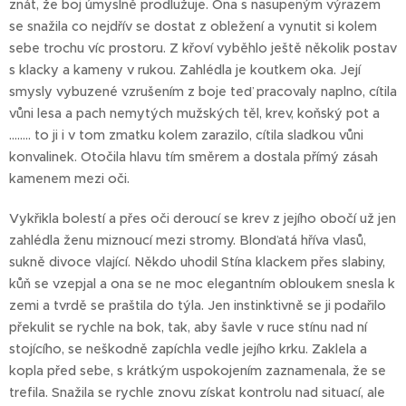
znát, že boj úmyslně prodlužuje. Ona s nasupeným výrazem
se snažila co nejdřív se dostat z obležení a vynutit si kolem
sebe trochu víc prostoru. Z křoví vyběhlo ještě několik postav
s klacky a kameny v rukou. Zahlédla je koutkem oka. Její
smysly vybuzené vzrušením z boje teď pracovaly naplno, cítila
vůni lesa a pach nemytých mužských těl, krev, koňský pot a
........ to ji i v tom zmatku kolem zarazilo, cítila sladkou vůni
konvalinek. Otočila hlavu tím směrem a dostala přímý zásah
kamenem mezi oči.
Vykřikla bolestí a přes oči deroucí se krev z jejího obočí už jen
zahlédla ženu miznoucí mezi stromy. Blonďatá hříva vlasů,
sukně divoce vlající. Někdo uhodil Stína klackem přes slabiny,
kůň se vzepjal a ona se ne moc elegantním obloukem snesla k
zemi a tvrdě se praštila do týla. Jen instinktivně se ji podařilo
překulit se rychle na bok, tak, aby šavle v ruce stínu nad ní
stojícího, se neškodně zapíchla vedle jejího krku. Zaklela a
kopla před sebe, s krátkým uspokojením zaznamenala, že se
trefila. Snažila se rychle znovu získat kontrolu nad situací, ale