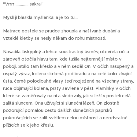
"Vrrrr .............. sakra!"
Myslí jí bleskla myšlenka: a je to tu....
Matrace postele se prudce zhoupla a naštvané dupání a
vzteklé kletby se nesly někam do rohu místnosti.
Nasadila láskyplný a lehce soustrastný úsměv, otevřela oči a
zároveň otočila hlavu tam, kde tušila nejtemnější místo v
pokoji. Stálo tam křeslo a v něm seděl On. V očích nasupený a
ospalý výraz, kolena skrčená pod bradu a na celé kolo zívající
ústa, černé polodlouhé vlasy teď rozježené na všechny strany,
ruce objímající kolena, prsty sevřené v pěst. Plamínky v očích,
které se zaměřovaly na ní a sledovaly, jak si leží v posteli celá
zalitá sluncem. Ona užívající si sluneční lázeň, On zlostně
pozorující pomalou cestu dalších slunečních paprsků
pokoušejících se zalít světlem celou místnost a neodvratně
plížících se k jeho křeslu.