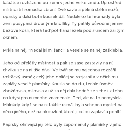
kabátce rozházené po zemi v jedné velké změti. Uprostřed
místnosti hromádka zbraní. Dvě šavle a pěkná sbírka nožů,
opasky a další bota kousek dál. Nedaleko té hromady byla
zem posypaná drobnými knoflíky. Ty patřily původně jemné
béžové košili, která teď potrhaná ležela pod sluncem zalitým
oknem.
Mrkla na něj. "Nedal jsi mi šanci" a vesele se na něj zašklebila.
Jeho oči přelétly místnost a pak se zase zastavily na ní,
chvilku se na ni tiše díval. Ve tváři se mu najednou rozzářil
rošťácký úsměv, celý jeho obličej se rozjasnil a v očích mu
zaplály veselé plamínky. Kousla se do rtu, tenhle úsměv
zbožňovala, milovala a už za něj dala hodně ze sebe i z toho
co kdysi pro ni mnoho znamenalo. Teď, ale na to nemyslela.
Málokdy, když se na ni takhle usmál, byla schopna myslet na
něco jiného, než na okouzlení, které ji celou zaplaví a pohltí.
Paprsky ohřívající její tělo byly zapomenuty, plamínky v jeho