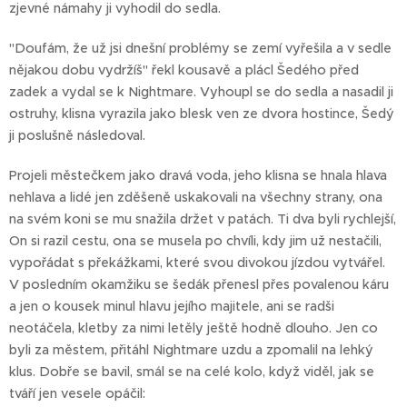
zjevné námahy ji vyhodil do sedla.
"Doufám, že už jsi dnešní problémy se zemí vyřešila a v sedle
nějakou dobu vydržíš" řekl kousavě a plácl Šedého před
zadek a vydal se k Nightmare. Vyhoupl se do sedla a nasadil ji
ostruhy, klisna vyrazila jako blesk ven ze dvora hostince, Šedý
ji poslušně následoval.
Projeli městečkem jako dravá voda, jeho klisna se hnala hlava
nehlava a lidé jen zděšeně uskakovali na všechny strany, ona
na svém koni se mu snažila držet v patách. Ti dva byli rychlejší,
On si razil cestu, ona se musela po chvíli, kdy jim už nestačili,
vypořádat s překážkami, které svou divokou jízdou vytvářel.
V posledním okamžiku se šedák přenesl přes povalenou káru
a jen o kousek minul hlavu jejího majitele, ani se radši
neotáčela, kletby za nimi letěly ještě hodně dlouho. Jen co
byli za městem, přitáhl Nightmare uzdu a zpomalil na lehký
klus. Dobře se bavil, smál se na celé kolo, když viděl, jak se
tváří jen vesele opáčil: