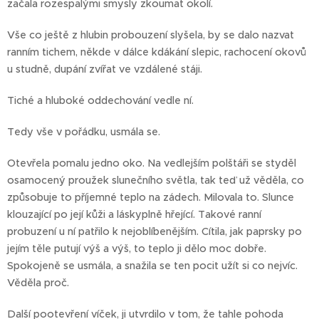
začala rozespalými smysly zkoumat okolí.
Vše co ještě z hlubin probouzení slyšela, by se dalo nazvat
ranním tichem, někde v dálce kdákání slepic, rachocení okovů
u studně, dupání zvířat ve vzdálené stáji.
Tiché a hluboké oddechování vedle ní.
Tedy vše v pořádku, usmála se.
Otevřela pomalu jedno oko. Na vedlejším polštáři se styděl
osamocený proužek slunečního světla, tak teď už věděla, co
způsobuje to příjemné teplo na zádech. Milovala to. Slunce
klouzající po její kůži a láskyplně hřející. Takové ranní
probuzení u ní patřilo k nejoblíbenějším. Cítila, jak paprsky po
jejím těle putují výš a výš, to teplo ji dělo moc dobře.
Spokojeně se usmála, a snažila se ten pocit užít si co nejvíc.
Věděla proč.
Další pootevření víček, ji utvrdilo v tom, že tahle pohoda