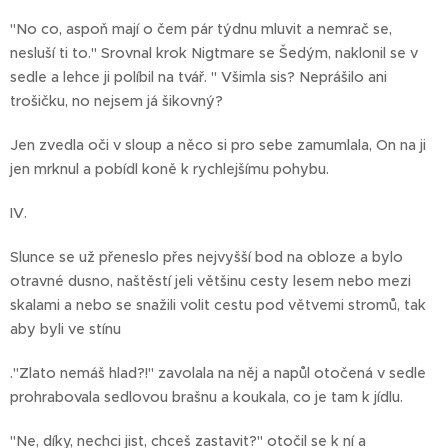
"No co, aspoň mají o čem pár týdnu mluvit a nemrač se,
nesluší ti to." Srovnal krok Nigtmare se Šedým, naklonil se v
sedle a lehce ji políbil na tvář. " Všimla sis? Neprášilo ani
trošičku, no nejsem já šikovný?
Jen zvedla oči v sloup a něco si pro sebe zamumlala, On na ji
jen mrknul a pobídl koně k rychlejšímu pohybu.
IV.
Slunce se už přeneslo přes nejvyšší bod na obloze a bylo
otravné dusno, naštěstí jeli většinu cesty lesem nebo mezi
skalami a nebo se snažili volit cestu pod větvemi stromů, tak
aby byli ve stínu
."Zlato nemáš hlad?!" zavolala na něj a napůl otočená v sedle
prohrabovala sedlovou brašnu a koukala, co je tam k jídlu.
"Ne, díky, nechci jist, chceš zastavit?" otočil se k ní a