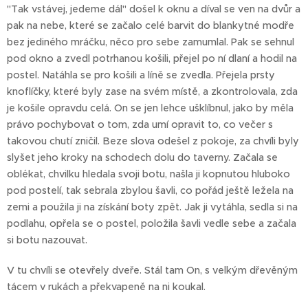
"Tak vstávej, jedeme dál" došel k oknu a díval se ven na dvůr a
pak na nebe, které se začalo celé barvit do blankytné modře
bez jediného mráčku, něco pro sebe zamumlal. Pak se sehnul
pod okno a zvedl potrhanou košili, přejel po ní dlaní a hodil na
postel. Natáhla se pro košili a líně se zvedla. Přejela prsty
knoflíčky, které byly zase na svém místě, a zkontrolovala, zda
je košile opravdu celá. On se jen lehce ušklíbnul, jako by měla
právo pochybovat o tom, zda umí opravit to, co večer s
takovou chutí zničil. Beze slova odešel z pokoje, za chvíli byly
slyšet jeho kroky na schodech dolu do taverny. Začala se
oblékat, chvilku hledala svoji botu, našla ji kopnutou hluboko
pod postelí, tak sebrala zbylou šavli, co pořád ještě ležela na
zemi a použila ji na získání boty zpět. Jak ji vytáhla, sedla si na
podlahu, opřela se o postel, položila šavli vedle sebe a začala
si botu nazouvat.
V tu chvíli se otevřely dveře. Stál tam On, s velkým dřevěným
tácem v rukách a překvapeně na ni koukal.