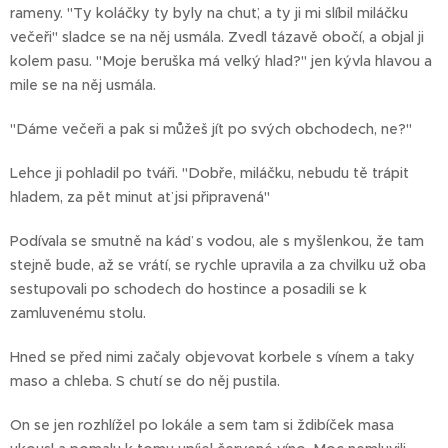
rameny. "Ty koláčky ty byly na chuť, a ty ji mi slíbil miláčku
večeři" sladce se na něj usmála. Zvedl tázavě obočí, a objal ji
kolem pasu. "Moje beruška má velký hlad?" jen kývla hlavou a
mile se na něj usmála.
"Dáme večeři a pak si můžeš jít po svých obchodech, ne?"
Lehce ji pohladil po tváři. "Dobře, miláčku, nebudu tě trápit
hladem, za pět minut ať jsi připravená"
Podívala se smutně na káď s vodou, ale s myšlenkou, že tam
stejně bude, až se vrátí, se rychle upravila a za chvilku už oba
sestupovali po schodech do hostince a posadili se k
zamluvenému stolu.
Hned se před nimi začaly objevovat korbele s vínem a taky
maso a chleba. S chutí se do něj pustila.
On se jen rozhlížel po lokále a sem tam si ždibíček masa