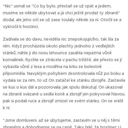
"Nic" usmál se "Co by bylo, přestaň se už cpát a jedem,
musíme se někde ubytovat a já chci ještě prodat ty zbraně"
dodal, ale jeho oči se už zase toulaly někde za ní. Otočil se a
vykročil k hostinci.
Zadívala se do davu, neviděla nic znepokojujícího, tak šla za
ním. Když procházela okolo plachty jednoho z vedlejších
stánků, náhle ji do nosu lehounce zasáhla nepatrná vůně
konvalinek. Rychle se ztrácela v pachu tržiště, ale přesto se jí
vybavila vůně z lesa a modřina na krku se bolestně
připomněla. Navyklým pohybem zkontrolovala nůž po boku a
vydala se za ním, to už On zatáčel ke stánku zbrojíře. Zastavila
se kus o kus dál a pozorovala, jak spolu diskutují. On ukazoval
na zbraně svázané u sedla koně a zbrojíř jen pokyvoval hlavou,
pak si podali ruce a zbrojíř zmizel ve svém stánku. On se vrátil
k ní.
"Jsme domluveni, až se ubytujeme, zastavím se u něj s těmi
zbraněmi a dohodneme se na ceně. Taky řekl, že hostinec U