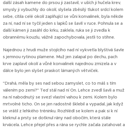
další zásah kamene do prsou ji zastavil, v uších ji hučela krev,
smysly ji vybuchly do okolí, slyšela zběsilý tlukot srdcí kolem
sebe, cítila celé okolí zaplňující se vůni konvalinek, byla někde
za ní, nad ní se tyčil jeden s lapků se šavlí v ruce. Pohnula se a
další kámen ji zasáhl do krku, zaklela, ruka se ji zvedla k
obrannému kouzlu, vážně zapochybovala, jestli to stihne.
Najednou z hrudi muže stojícího nad ní vykvetla blyštivá šavle
s jemnou rytinou plamene. Muž jen zalapal po dechu, pach
krve zaplavil okolí a vůně konvalinek najednou zmizela a v
dálce bylo jen slyšet praskot lámaných větviček.
"Drahá, měla by ses nad sebou zamyslet, co to máš s tím
válením po zemi?" Teď stál nad ní On. Lehce zvedl šavli a muž
na ní nabodnutý se svezl vlastní vahou k zemi. Kolem bylo
mrtvolné ticho. On se jen radostně šklebil a vypadal, jak když
se vrátil z lehkého tréninku. Rozhlédl se kolem a pak si k ní
kleknul a prsty se dotknul rány nad obočím, která stále
krvácela. Lehce přejel přes a rána se rychle začala zatahovat a