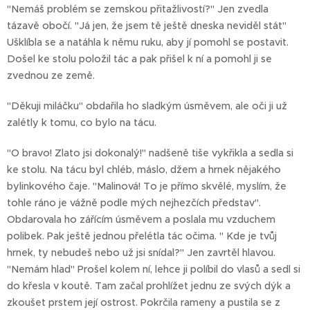
"Nemáš problém se zemskou přitažlivostí?" Jen zvedla
tázavě obočí. "Já jen, že jsem tě ještě dneska neviděl stát"
Ušklíbla se a natáhla k němu ruku, aby jí pomohl se postavit.
Došel ke stolu položil tác a pak přišel k ní a pomohl ji se
zvednou ze země.
"Děkuji miláčku" obdařila ho sladkým úsměvem, ale oči ji už
zalétly k tomu, co bylo na tácu.
"O bravo! Zlato jsi dokonalý!" nadšeně tiše vykřikla a sedla si
ke stolu. Na tácu byl chléb, máslo, džem a hrnek nějakého
bylinkového čaje. "Malinová! To je přímo skvělé, myslím, že
tohle ráno je vážně podle mých nejhezčích představ".
Obdarovala ho zářícím úsměvem a poslala mu vzduchem
polibek. Pak ještě jednou přelétla tác očima. " Kde je tvůj
hrnek, ty nebudeš nebo už jsi snídal?" Jen zavrtěl hlavou.
"Nemám hlad" Prošel kolem ní, lehce ji políbil do vlasů a sedl si
do křesla v koutě. Tam začal prohlížet jednu ze svých dýk a
zkoušet prstem její ostrost. Pokrčila rameny a pustila se z