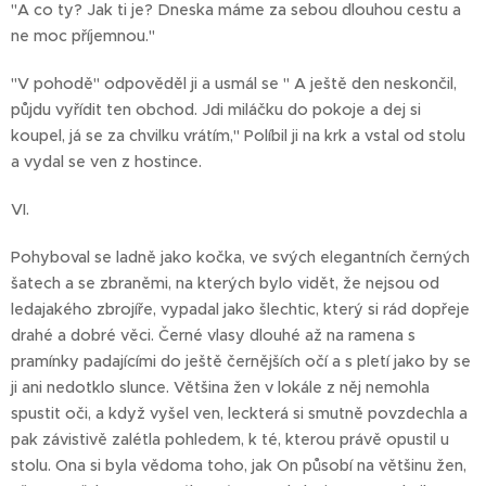
"A co ty? Jak ti je? Dneska máme za sebou dlouhou cestu a
ne moc příjemnou."
"V pohodě" odpověděl ji a usmál se " A ještě den neskončil,
půjdu vyřídit ten obchod. Jdi miláčku do pokoje a dej si
koupel, já se za chvilku vrátím," Políbil ji na krk a vstal od stolu
a vydal se ven z hostince.
VI.
Pohyboval se ladně jako kočka, ve svých elegantních černých
šatech a se zbraněmi, na kterých bylo vidět, že nejsou od
ledajakého zbrojíře, vypadal jako šlechtic, který si rád dopřeje
drahé a dobré věci. Černé vlasy dlouhé až na ramena s
pramínky padajícími do ještě černějších očí a s pletí jako by se
ji ani nedotklo slunce. Většina žen v lokále z něj nemohla
spustit oči, a když vyšel ven, leckterá si smutně povzdechla a
pak závistivě zalétla pohledem, k té, kterou právě opustil u
stolu. Ona si byla vědoma toho, jak On působí na většinu žen,