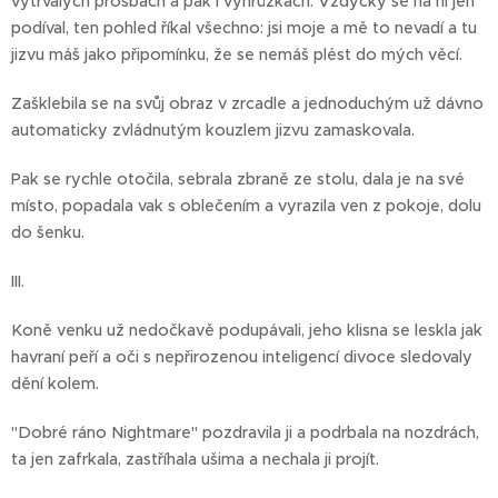
vytrvalých prosbách a pak i výhrůžkách. Vždycky se na ní jen
podíval, ten pohled říkal všechno: jsi moje a mě to nevadí a tu
jizvu máš jako připomínku, že se nemáš plést do mých věcí.
Zašklebila se na svůj obraz v zrcadle a jednoduchým už dávno
automaticky zvládnutým kouzlem jizvu zamaskovala.
Pak se rychle otočila, sebrala zbraně ze stolu, dala je na své
místo, popadala vak s oblečením a vyrazila ven z pokoje, dolu
do šenku.
III.
Koně venku už nedočkavě podupávali, jeho klisna se leskla jak
havraní peří a oči s nepřirozenou inteligencí divoce sledovaly
dění kolem.
"Dobré ráno Nightmare" pozdravila ji a podrbala na nozdrách,
ta jen zafrkala, zastříhala ušima a nechala ji projít.