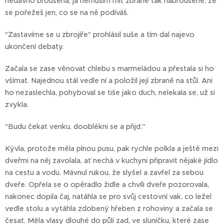
nedávno broušená, já nemusím mít zbraně tak nabroušené, že
se pořežeš jen, co se na ně podíváš.
"Zastavíme se u zbrojíře" prohlásil suše a tím dal najevo
ukončení debaty.
Začala se zase věnovat chlebu s marmeládou a přestala si ho
všímat. Najednou stál vedle ní a položil její zbraně na stůl. Ani
ho nezaslechla, pohyboval se tiše jako duch, nelekala se, už si
zvykla.
"Budu čekat venku, dooblékni se a přijď."
Kývla, protože měla plnou pusu, pak rychle polkla a ještě mezi
dveřmi na něj zavolala, ať nechá v kuchyni připravit nějaké jídlo
na cestu a vodu. Mávnul rukou, že slyšel a zavřel za sebou
dveře. Opřela se o opěradlo židle a chvíli dveře pozorovala,
nakonec dopila čaj, natáhla se pro svůj cestovní vak, co ležel
vedle stolu a vytáhla zdobený hřeben z rohoviny a začala se
česat. Měla vlasy dlouhé do půli zad, ve sluníčku, které zase