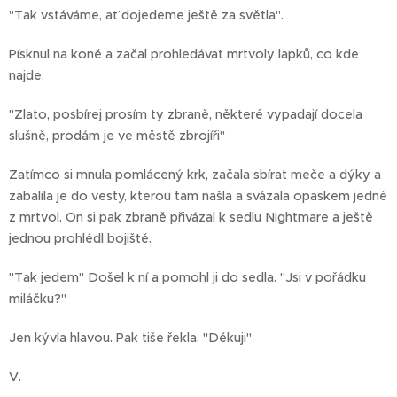
"Tak vstáváme, ať dojedeme ještě za světla".
Písknul na koně a začal prohledávat mrtvoly lapků, co kde
najde.
"Zlato, posbírej prosím ty zbraně, některé vypadají docela
slušně, prodám je ve městě zbrojíři"
Zatímco si mnula pomlácený krk, začala sbírat meče a dýky a
zabalila je do vesty, kterou tam našla a svázala opaskem jedné
z mrtvol. On si pak zbraně přivázal k sedlu Nightmare a ještě
jednou prohlédl bojiště.
"Tak jedem" Došel k ní a pomohl ji do sedla. "Jsi v pořádku
miláčku?"
Jen kývla hlavou. Pak tiše řekla. "Děkuji"
V.