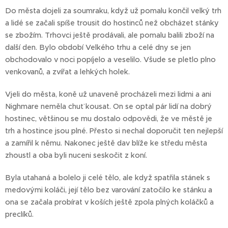
Do města dojeli za soumraku, když už pomalu končil velký trh
a lidé se začali spíše trousit do hostinců než obcházet stánky
se zbožím. Trhovci ještě prodávali, ale pomalu balili zboží na
další den. Bylo období Velkého trhu a celé dny se jen
obchodovalo v noci popíjelo a veselilo. Všude se pletlo plno
venkovanů, a zvířat a lehkých holek.
Vjeli do města, koně už unaveně procházeli mezi lidmi a ani
Nighmare neměla chuť kousat. On se optal pár lidí na dobrý
hostinec, většinou se mu dostalo odpovědi, že ve městě je
trh a hostince jsou plné. Přesto si nechal doporučit ten nejlepší
a zamířil k němu. Nakonec ještě dav blíže ke středu města
zhoustl a oba byli nuceni seskočit z koní.
Byla utahaná a bolelo ji celé tělo, ale když spatřila stánek s
medovými koláči, její tělo bez varování zatočilo ke stánku a
ona se začala probírat v koších ještě zpola plných koláčků a
preclíků.