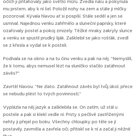
očích ji přitahovaly jako světlo můru. Zvedla ruku a pokynula
mu prstem, aby k ní šel. Položil nohy na zem a stále ji mlčky
pozoroval. Kývala hlavou ať si pospíší. Stále seděl a jen se
usmíval. Najednou venku zahřmělo a sluneční paprsky, které
ozařovaly postel a pokoj zmizely. Těžké mraky zakryly slunce
a venku se spustil prudký liják. Zašklebil se jako rošťák, zvedl
se z křesla a vydal se k posteli.
Podívala se na okno a na tu činu venku a pak na něj. "Nemyslíš,
že k tomu, abys nemusel lézt na sluníčko stačilo zatáhnout
závěs?"
Zavrtěl hlavou. "Ne zlato. Zatáhnout závěs byl tvůj úkol, přece
se nebudu plést to tvých povinností,"
Vyplázla na něj jazyk a zašklebila se. On zatím, už stál u
postele a pak si klekl vedle ní. Prsty s pečlivě zastřiženými
nehty ji přejel po boku. Všechny chloupky po těle se jí
postavily, zavrněla a zavřela oči, přitiskl se k ní a začal ji něžně