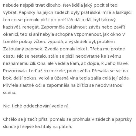
nebude nejspíš trvat dlouho. Nevěděla jaký pocit si teď
vybrat. Paprsky na jejích zádech byly přátelské, milé a laskající,
ten co se pomalu plížil po polštáři dál a dál, byl takový
kazisvět, renegát. Zapomněla zatáhnout závěs nebo zavřít
okenici, teď si ani nebyla schopna vzpomenout, jak okno v
tomhle pokoji vůbec vypadá, a výsledek byl, problém.
Zatoulaný paprsek. Zvedla pomalu loket. Třeba mu protne
cestu. Nic se nestalo, stále se plížil neodvratně ke svému
neznámému cíli. Ona, ale věděla kam, až dojde, k Jeho hlavě.
Pozorovala, teď už rozmrzele, pruh světla. Převalila se víc na
bok, další pokus, velká a úžasná vlna tepla zalila celá její záda.
Přivřela slastně oči a zapomněla na blížící se neodvratnou
scénu.
Nic, tiché oddechování vedle ní.
Chtělo se jí začít příst, pomalu se prohnula v zádech a paprsky
slunce ji hřejivě lechtaly na páteři.