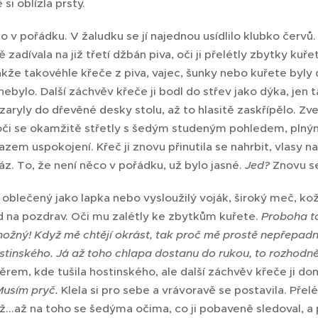
 si oblízla prsty.
 v pořádku. V žaludku se jí najednou usídlilo klubko červů. 
zadívala na již třetí džbán piva, oči ji přelétly zbytky kuřet
akže takovéhle křeče z piva, vajec, šunky nebo kuřete byly
c nebylo. Další záchvěv křeče ji bodl do střev jako dýka, jen 
 zaryly do dřevěné desky stolu, až to hlasitě zaskřípělo. Zve
í oči se okamžitě střetly s šedým studeným pohledem, plný
zem uspokojení. Křeč ji znovu přinutila se nahrbit, vlasy na
z. To, že není něco v pořádku, už bylo jasné.
Jed?
Znovu se
 oblečený jako lapka nebo vysloužilý voják, široký meč, kož
d na pozdrav. Oči mu zalétly ke zbytkům kuřete.
Proboha to
ožný! Když mě chtějí okrást, tak proč mě prostě nepřepadn
stinského. Já až toho chlapa dostanu do rukou, to rozhodn
rem, kde tušila hostinského, ale další záchvěv křeče ji don
 Musím pryč.
Klela si pro sebe a vrávoravě se postavila. Přel
ž...až na toho se šedýma očima, co ji pobaveně sledoval, a pa