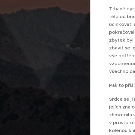
Trhaně dých
tělo od bři
účinkovat, 
pokračoval 
zbytek byl 
zbavit se j
vše potřebn
vzpomenout.
všechno čet
Pak to přiš
Srdce se jí
jejích znal
zhmotnila v
v prostoru.
kolenou kni