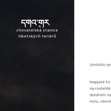
དགའ་གུར
chovatelská stanice
Dga' gur
tibetských teriérů
Umístilo se
Napjaté tic
na rozlehlé
duněním ozv
míru, všech