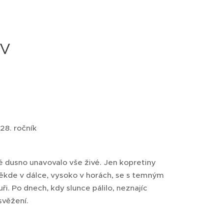
ev
28. ročník
é dusno unavovalo vše živé. Jen kopretiny
. Někde v dálce, vysoko v horách, se s temným
i. Po dnech, kdy slunce pálilo, neznajíc
svěžení.