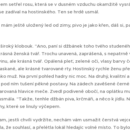
stem setřel rosu, která se v dusném vzduchu okamžitě vys
e zadíval na hostinského. Ten se hrdě usmál.
 mám ještě uložený led od zimy, pivo je jako křen, dáš si,
široký klobouk. "Ano, paní si džbánek toho tvého studeného
rásná ženská tvář. Trochu unavená, zaprášená, s nepatrně v
inu, ale krásná tvář. Opálená pleť, zelené oči, vlasy barvy
skané, ale krásné tvarované rty. Hostinský rychle ženu př
ko muž. Na první pohled hadry nic moc. Na druhý, kvalitní a
 pod ním tušení pěkné postavy. Na zádech zavěšené černé
arovaná hlavice meče. Zvedl podiveně obočí, na oplátku mu v
usmála. "Takže, tenhle džbán piva, krčmáři, a něco k jídlu. 
y, které se linuly výčepem.
m, jestli chvíli vydržíte, nechám vám usmažit čerstvá vej
la, že souhlasí, a přelétla lokál hledajíc volné místo. To by