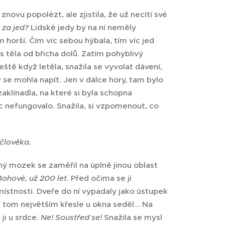
znovu popolézt, ale zjistila, že už necítí své
 za jed?
Lidské jedy by na ní neměly
 horší. Čím víc sebou hýbala, tím víc jed
us těla od břicha dolů. Zatím pohyblivý
ště když letěla, snažila se vyvolat dávení,
 se mohla napít. Jen v dálce hory, tam bylo
aklínadla, na které si byla schopna
c nefungovalo. Snažila, si vzpomenout, co
 člověka.
ený mozek se zaměřil na úplně jinou oblast
Bohové, už 200 let
. Před očima se jí
místnosti. Dveře do ní vypadaly jako ústupek
V tom největším křesle u okna seděl... Na
ji u srdce.
Ne! Soustřeď se!
Snažila se mysl