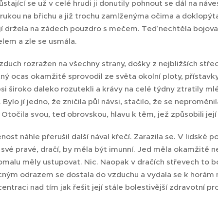
ůstající se už v celé hrudi ji donutily pohnout se dál na náve
 rukou na břichu a již trochu zamlženýma očima a doklopýta
jí držela na zádech pouzdro s mečem. Teď nechtěla bojovat
elem a zle se usmála.
zduch rozražen na všechny strany, došky z nejbližších střech
ný ocas okamžitě sprovodil ze světa okolní ploty, přístavk
psi široko daleko rozutekli a krávy na celé týdny ztratily m
č. Bylo jí jedno, že zničila půl návsi, stačilo, že se neproměn
 Otočila svou, teď obrovskou, hlavu k těm, jež způsobili jej
ěnost náhle přerušil další nával křečí. Zarazila se. V lidské
e své pravé, dračí, by měla být imunní. Jed měla okamžitě ne
malu měly ustupovat. Nic. Naopak v dračích střevech to bol
ným odrazem se dostala do vzduchu a vydala se k horám n
centraci nad tím jak řešit její stále bolestivější zdravotní p