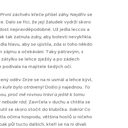
První záchvěv křeče přišel záhy. Nejdřív se
e. Dalo se říci, že její žaludek vydrží skoro
 dost nepravděpodobné. Už jedla leccos a
tak tak zatnula zuby, aby bolestí nevykřikla.
dla hlavu, aby se ujistila, zda si toho někdo
m zájmu a očekávání. Taky pátravým, s
 zátylku se lehce zježily a po zádech
 podívala na majitele šedých očí.
ený oděv. Drze se na ni usmál a lehce kývl,
 kuře bylo otrávený!
Došlo ji najednou.
To
ou, proč mě rovnou tráví a ještě k tomu
ě nebude rád.
Zavrčela v duchu a chtěla se
util se skoro stočit do klubíčka.
Sakra! Co
étla očima hospodu, většina hostů si ničeho
k půl tuctu dalších, kteří se na ni dívali