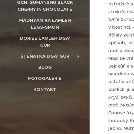
GCH. SUMANSHU BLACK
ostražitě 
CHERRY IN CHOCOLATE
si nikdo ne
tuhle barab
MADHYAMIKA LAMLEH
LEGS-SMON
v hostinci,
dělaly ze s
DORIEE LAMLEH DGA'
způsob, jak
GUR
mohla něco 
ŠTĚŇÁTKA DGA' GUR
Musí se vrá
Její kůň al
BLOG
najednou za
FOTOGALERIE
ostatní už b
KONTAKT
obklíčili ji
Pryč, pryč!
meč. Musím 
Pánové to j
šedooký. Ke
jedno. Nutn