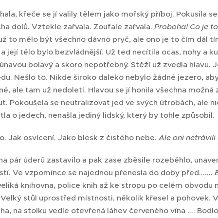
ala, křeče se jí valily tělem jako mořský příboj. Pokusila se 
cha dolů. Vztekle zařvala. Zoufale zařvala.
Proboha! Co je to
už to mělo být všechno dávno pryč, ale ono je to čím dál tím
a její tělo bylo bezvládnější. Už teď necítila ocas, nohy a k
únavou bolavý a skoro nepotřebný. Stěží už zvedla hlavu. Je
edu. Nešlo to. Nikde široko daleko nebylo žádné jezero, aby
é, ale tam už nedoletí. Hlavou se jí honila všechna možná z
 Pokoušela se neutralizovat jed ve svých útrobách, ale ni
la o jedech, nenašla jediný lidský, který by tohle způsobil.
lo. Jak osvícení. Jako blesk z čistého nebe.
Ale oni netrávili
 na pár úderů zastavilo a pak zase zběsile rozeběhlo, unav
ostí. Ve vzpomínce se najednou přenesla do doby před.......
eliká knihovna, police knih až ke stropu po celém obvodu 
 Velký stůl uprostřed místnosti, několik křesel a pohovek. 
ha, na stolku vedle otevřená láhev červeného vína .... Bodlo 