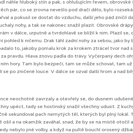
dl náhle hluboký stín a pak, s ohlušujícím řevem, obrovské
těch pár, co se zrovna nevešlo pod dračí dělo, bylo rozse
val a pokusil se dostat do vzduchu, další jeho pád zničil dalš
chaly nohy, a tak se nakonec snažil plazit. Obrovské drápy 
rám v dálce, urputně a tvrdohlavě se blížil k nim. Plazil se, 
ní pohled k ničemu. Drak táhl zadní nohy za sebou, jako by b
padalo to, jakoby pomalu krok za krokem ztrácel tvor nad 
za pravdu. Hlava znovu padla do trávy. Vyčerpaný dech ohýb
a ním hory. Tam bylo bezpečí, tam se může schovat, tam už 
lí se po zničené louce. V dálce se ozval další hrom a nad bí
ince neochotně zavrzaly a otevřely se, do dusnem udušené
hny upéct, tady se hostinský snažil všechny udusit. Z kuchy
ně sekundoval pach nemytých těl, kterých byl plný lokál. 
ošil a na okamžik zaváhal, snad, že by se na místě otočil a
edy nebylo jiné volby, a když na pultě bouchl orosený džbá