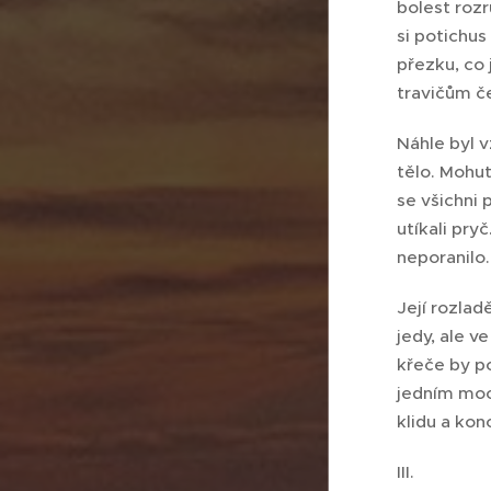
bolest rozr
si potichus
přezku, co 
travičům č
Náhle byl v
tělo. Mohut
se všichni 
utíkali pry
neporanilo.
Její rozlad
jedy, ale v
křeče by po
jedním moc
klidu a kon
III.