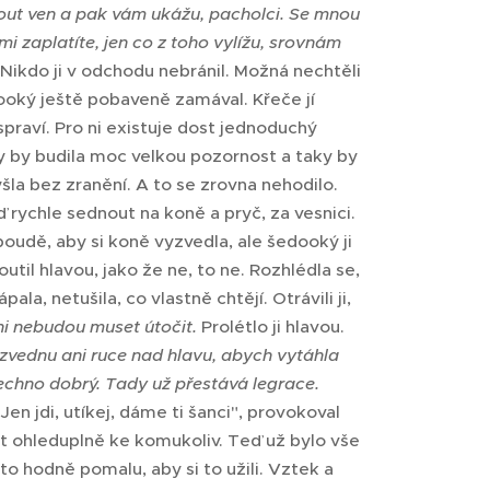
out ven a pak vám ukážu, pacholci. Se mnou
i zaplatíte, jen co z toho vylížu, srovnám
 Nikdo ji v odchodu nebránil. Možná nechtěli
edooký ještě pobaveně zamával. Křeče jí
 spraví. Pro ni existuje dost jednoduchý
dy by budila moc velkou pozornost a taky by
vyšla bez zranění. A to se zrovna nehodilo.
Teď rychle sednout na koně a pryč, za vesnici.
boudě, aby si koně vyzvedla, ale šedooký ji
util hlavou, jako že ne, to ne. Rozhlédla se,
pala, netušila, co vlastně chtějí. Otrávili ji,
ni nebudou muset útočit.
Prolétlo ji hlavou.
ezvednu ani ruce nad hlavu, abych vytáhla
echno dobrý. Tady už přestává legrace.
Jen jdi, utíkej, dáme ti šanci", provokoval
at ohleduplně ke komukoliv. Teď už bylo vše
to hodně pomalu, aby si to užili. Vztek a