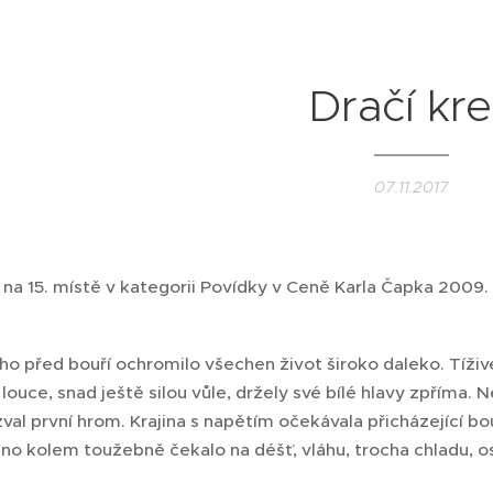
Dračí kr
07.11.2017
 na 15. místě v kategorii Povídky v Ceně Karla Čapka 2009. 
ho před bouří ochromilo všechen život široko daleko. Tíživ
 louce, snad ještě silou vůle, držely své bílé hlavy zpříma
al první hrom. Krajina s napětím očekávala přicházející bouř
no kolem toužebně čekalo na déšť, vláhu, trocha chladu, o