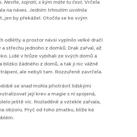
s.
Nevíte, sajrati, s kým máte tu čest.
Vrčela
la na náves. Jedním trhnutím uvolnila
, jen by překážel. Otočila se ke svým
 odlétly a prostor návsi vyplnilo velké dračí
y a střechu jednoho z domků. Drak zařval, až
léko. Lidé v hrůze vybíhali ze svých domů a
ila blízko žádného z domů, a tak ji nic vážně
í trápení, ale nebyli tam. Rozzuřeně zavrčela.
 podobě se snad mohla přiotrávit lidskými
utralizovat její krev a magie s ní spojená,
elo ještě víc. Rozladěně a vztekle zařvala,
a obzoru. Pryč od toho zmatku, blíže ke
roblém.