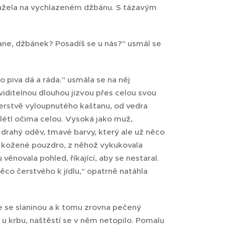
rážela na vychlazeném džbánu. S tázavým
 pane, džbánek? Posadíš se u nás?" usmál se
 piva dá a ráda." usmála se na něj
iditelnou dlouhou jizvou přes celou svou
 čerstvě vyloupnutého kaštanu, od vedra
elétl očima celou. Vysoká jako muž,
 drahý oděv, tmavé barvy, který ale už něco
 kožené pouzdro, z něhož vykukovala
ěnovala pohled, říkající, aby se nestaral.
Něco čerstvého k jídlu," opatrně natáhla
ce se slaninou a k tomu zrovna pečený
lo u krbu, naštěstí se v něm netopilo. Pomalu