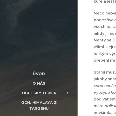
kuře a ještě
Něco nebylo
podezřívavě 
všechno, t
nikdy jí ni
Nehty se jí
všiml. Jej
lehkým výra
přeběhl mrá
Starší muž,
ÚVOD
jakoby sna
O NÁS
snad není m
využijou ho
TIBETSKÝ TERIÉR
podívat smě
GCH. HIMALAYA Z
mi to dali!
TARGENU
nevšimla, a