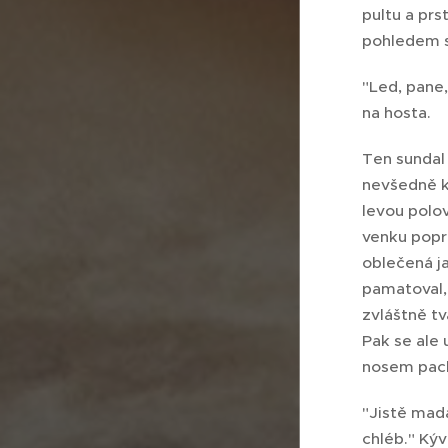
pultu a pr
pohledem s
"Led, pane,
na hosta.
Ten sundal 
nevšedně k
levou polov
venku popra
oblečená ja
pamatoval,
zvláštně tv
Pak se ale 
nosem pach
"Jistě mada
chléb." Kýv