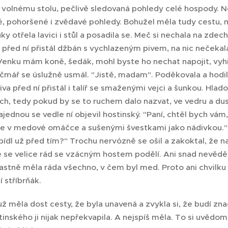
 volnému stolu, pečlivě sledovaná pohledy celé hospody. Nev
 pohoršené i zvědavé pohledy. Bohužel měla tudy cestu, mu
y otřela lavici i stůl a posadila se. Meč si nechala na zdech
před ní přistál džbán s vychlazeným pivem, na nic nečekala 
Venku mám koně, šedák, mohl byste ho nechat napojit, vyhř
čmář se úslužně usmál. "Jistě, madam". Poděkovala a hodila
a před ní přistál i talíř se smaženými vejci a šunkou. Hladov
ruch, tedy pokud by se to ruchem dalo nazvat, ve vedru a dus
ajednou se vedle ní objevil hostinský. "Paní, chtěl bych vá
e v medové omáčce a sušenými švestkami jako nádivkou." P
ídl už před tím?" Trochu nervózně se ošil a zakoktal, že na
e se velice rád se vzácným hostem podělí. Ani snad nevěděl, 
lastně měla ráda všechno, v čem byl med. Proto ani chvilku 
í stříbrňák.
ž měla dost cesty, že byla unavená a zvykla si, že budí zn
inského ji nijak nepřekvapila. A nejspíš měla. To si uvědom