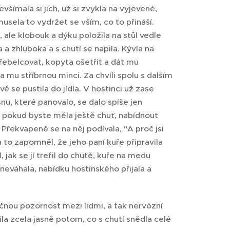
šímala si jich, už si zvykla na vyjevené,
sela to vydržet se vším, co to přináší.
, ale klobouk a dýku položila na stůl vedle
a zhluboka a s chutí se napila. Kývla na
ebelcovat, kopyta ošetřit a dát mu
 mu stříbrnou minci. Za chvíli spolu s dalším
ě se pustila do jídla. V hostinci už zase
nu, které panovalo, se dalo spíše jen
m, pokud byste měla ještě chuť, nabídnout
řekvapeně se na něj podívala, "A proč jsi
 to zapomněl, že jeho paní kuře připravila
jak se jí trefil do chutě, kuře na medu
neváhala, nabídku hostinského přijala a
ačnou pozornost mezi lidmi, a tak nervózní
ila zcela jasně potom, co s chutí snědla celé