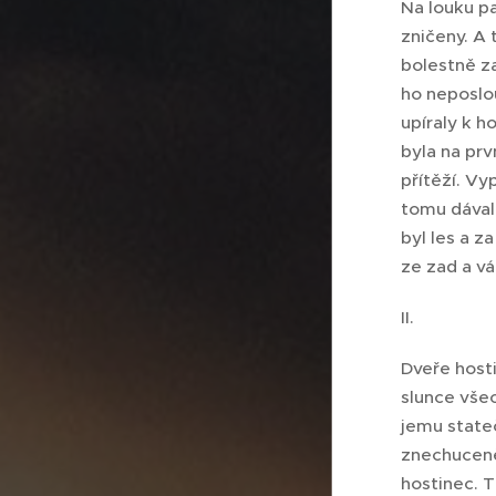
Na louku pa
zničeny. A 
bolestně zař
ho neposlou
upíraly k ho
byla na prv
přítěží. Vy
tomu dával 
byl les a z
ze zad a vá
II.
Dveře host
slunce všec
jemu stateč
znechuceně 
hostinec. T