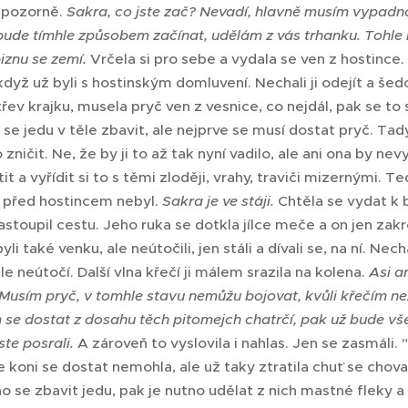
a pozorně.
Sakra, co jste zač? Nevadí, hlavně musím vypadn
bude tímhle způsobem začínat, udělám z vás trhanku. Tohle m
iznu se zemí.
Vrčela si pro sebe a vydala se ven z hostince.
 když už byli s hostinským domluvení. Nechali ji odejít a š
třev krajku, musela pryč ven z vesnice, co nejdál, pak se to
 se jedu v těle zbavit, ale nejprve se musí dostat pryč. Ta
zničit. Ne, že by ji to až tak nyní vadilo, ale ani ona by ne
tit a vyřídit si to s těmi zloději, vrahy, traviči mizernými. 
e před hostincem nebyl.
Sakra je ve stáji.
Chtěla se vydat k 
stoupil cestu. Jeho ruka se dotkla jílce meče a on jen zakro
yli také venku, ale neútočili, jen stáli a dívali se, na ní. Nechá
, ale neútočí. Další vlna křečí ji málem srazila na kolena.
Asi a
 Musím pryč, v tomhle stavu nemůžu bojovat, kvůli křečím n
se dostat z dosahu těch pitomejch chatrčí, pak už bude vš
ste posrali.
A zároveň to vyslovila i nahlas. Jen se zasmáli. "
 koni se dostat nemohla, ale už taky ztratila chuť se chov
o se zbavit jedu, pak je nutno udělat z nich mastné fleky a 