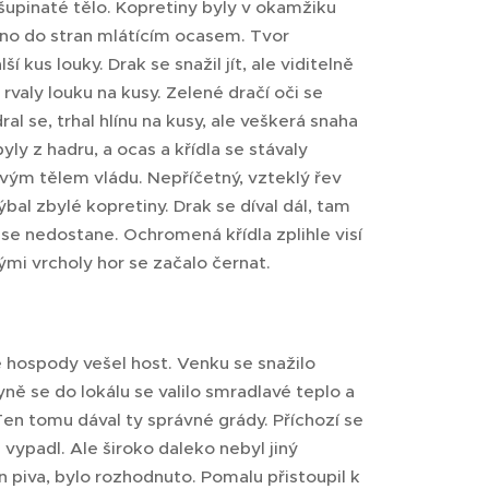
 šupinaté tělo. Kopretiny byly v okamžiku
káno do stran mlátícím ocasem. Tvor
í kus louky. Drak se snažil jít, ale viditelně
rvaly louku na kusy. Zelené dračí oči se
dral se, trhal hlínu na kusy, ale veškerá snaha
yly z hadru, a ocas a křídla se stávaly
svým tělem vládu. Nepříčetný, vzteklý řev
al zbylé kopretiny. Drak se díval dál, tam
se nedostane. Ochromená křídla zplihle visí
lými vrcholy hor se začalo černat.
 hospody vešel host. Venku se snažilo
ně se do lokálu se valilo smradlavé teplo a
Ten tomu dával ty správné grády. Příchozí se
 vypadl. Ale široko daleko nebyl jiný
n piva, bylo rozhodnuto. Pomalu přistoupil k