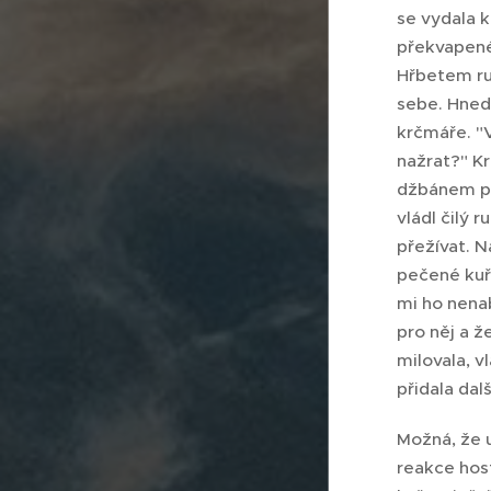
se vydala k
překvapené,
Hřbetem ruk
sebe. Hned 
krčmáře. "
nažrat?" Kr
džbánem piv
vládl čilý 
přežívat. N
pečené kuř
mi ho nenab
pro něj a ž
milovala, v
přidala dalš
Možná, že u
reakce host